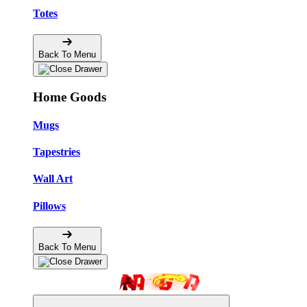
Totes
Back To Menu
Home Goods
Mugs
Tapestries
Wall Art
Pillows
Back To Menu