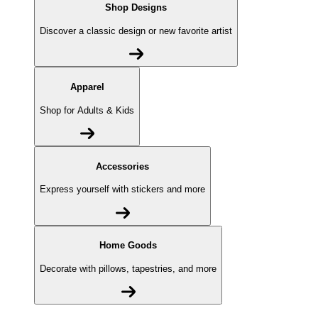
Shop Designs
Discover a classic design or new favorite artist
Apparel
Shop for Adults & Kids
Accessories
Express yourself with stickers and more
Home Goods
Decorate with pillows, tapestries, and more