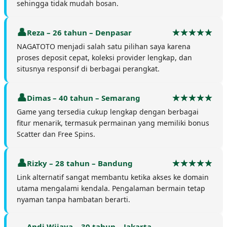
sehingga tidak mudah bosan.
Reza – 26 tahun – Denpasar
NAGATOTO menjadi salah satu pilihan saya karena
proses deposit cepat, koleksi provider lengkap, dan
situsnya responsif di berbagai perangkat.
Dimas – 40 tahun – Semarang
Game yang tersedia cukup lengkap dengan berbagai
fitur menarik, termasuk permainan yang memiliki bonus
Scatter dan Free Spins.
Rizky – 28 tahun – Bandung
Link alternatif sangat membantu ketika akses ke domain
utama mengalami kendala. Pengalaman bermain tetap
nyaman tanpa hambatan berarti.
Andi Wijaya – 30 tahun – Jakarta