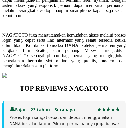
dapat meningkatkan pengalaman bermain lebih nyaman. Dengan
sistem akses yang responsif, pemain dapat menikmati permainan
melalui perangkat desktop maupun smartphone kapan saja sesuai
kebutuhan.
NAGATOTO juga mengutamakan kemudahan akses melalui proses
login yang cepat serta link alternatif yang selalu tersedia ketika
dibutuhkan. Kombinasi transaksi DANA, koleksi permainan yang
lengkap, fitur Scatter, dan peluang Maxwin menjadikan
NAGATOTO sebagai pilihan bagi pemain yang menginginkan
pengalaman bermain slot online yang praktis, modern, dan
menghibur dalam satu platform.
TOP REVIEWS NAGATOTO
Fajar – 23 tahun – Surabaya
Proses login sangat cepat dan deposit menggunakan
DANA berjalan lancar. Pilihan permainannya juga banyak