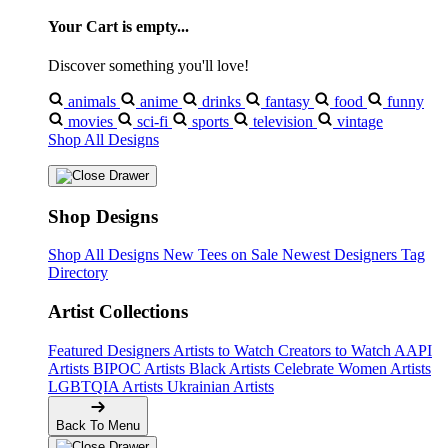
Your Cart is empty...
Discover something you'll love!
animals
anime
drinks
fantasy
food
funny
movies
sci-fi
sports
television
vintage
Shop All Designs
Shop Designs
Shop All Designs
New Tees on Sale
Newest Designers
Tag
Directory
Artist Collections
Featured Designers
Artists to Watch
Creators to Watch
AAPI
Artists
BIPOC Artists
Black Artists
Celebrate Women Artists
LGBTQIA Artists
Ukrainian Artists
Back To Menu