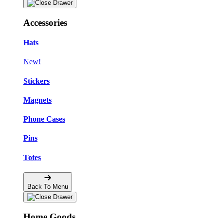
Accessories
Hats
New!
Stickers
Magnets
Phone Cases
Pins
Totes
Back To Menu
Home Goods