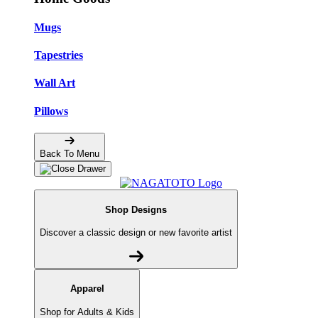
Mugs
Tapestries
Wall Art
Pillows
Back To Menu
Shop Designs
Discover a classic design or new favorite artist
Apparel
Shop for Adults & Kids