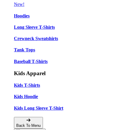
New!
Hoodies
Long Sleeve T-Shirts
Crewneck Sweatshirts
Tank Tops
Baseball T-Shirts
Kids Apparel
Kids T-Shirts
Kids Hoodie
Kids Long Sleeve T-Shirt
Back To Menu