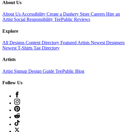
About Us
About Us
Accessibility
Create a Dashery Store
Careers
Hire an
Artist
Social Responsibility
TeePublic Reviews
Explore
All Designs
Content Directory
Featured Artists
Newest Designers
Newest T-Shirts
Tag Directory
Artists
Artist Signup
Design Guide
TeePublic Blog
Follow Us