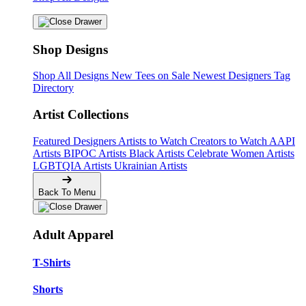
Shop Designs
Shop All Designs
New Tees on Sale
Newest Designers
Tag
Directory
Artist Collections
Featured Designers
Artists to Watch
Creators to Watch
AAPI
Artists
BIPOC Artists
Black Artists
Celebrate Women Artists
LGBTQIA Artists
Ukrainian Artists
Back To Menu
Adult Apparel
T-Shirts
Shorts