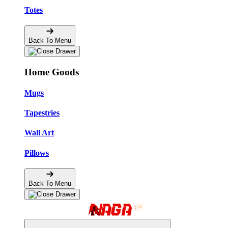
Totes
Back To Menu
Home Goods
Mugs
Tapestries
Wall Art
Pillows
Back To Menu