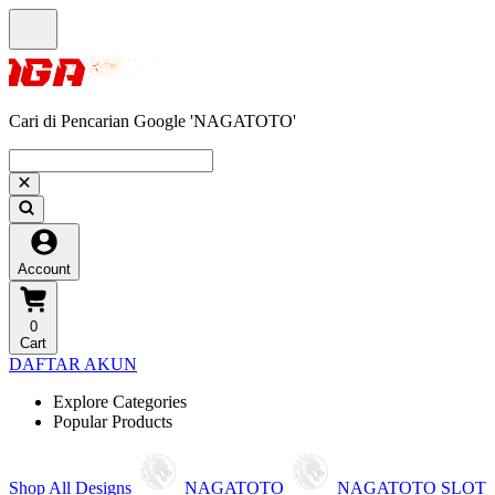
Cari di Pencarian Google 'NAGATOTO'
Account
0
Cart
DAFTAR AKUN
Explore Categories
Popular Products
Shop All Designs
NAGATOTO
NAGATOTO SLOT