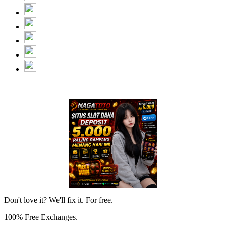
Don't love it? We'll fix it. For free.
100% Free Exchanges.