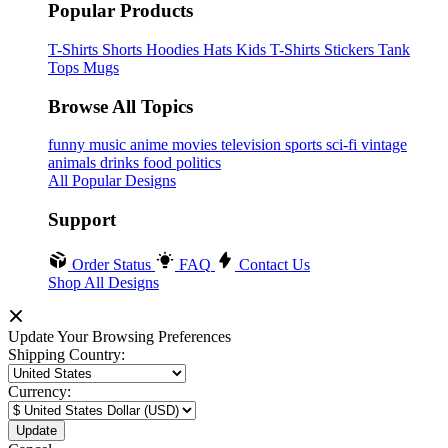
Popular Products
T-Shirts
Shorts
Hoodies
Hats
Kids T-Shirts
Stickers
Tank
Tops
Mugs
Browse All Topics
funny
music
anime
movies
television
sports
sci-fi
vintage
animals
drinks
food
politics
All Popular Designs
Support
Order Status
FAQ
Contact Us
Shop All Designs
Update Your Browsing Preferences
Shipping Country:
Currency: