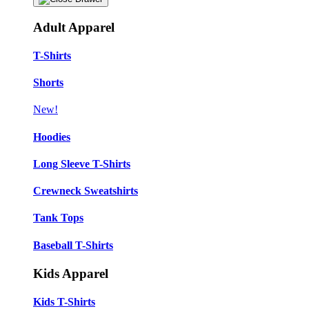
Adult Apparel
T-Shirts
Shorts
New!
Hoodies
Long Sleeve T-Shirts
Crewneck Sweatshirts
Tank Tops
Baseball T-Shirts
Kids Apparel
Kids T-Shirts