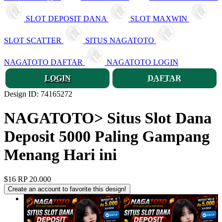
SLOT DEPOSIT DANA
SLOT MAXWIN
SLOT SCATTER
SITUS NAGATOTO
NAGATOTO DAFTAR
NAGATOTO LOGIN
LOGIN
DAFTAR
Design ID: 74165272
NAGATOTO> Situs Slot Dana
Deposit 5000 Paling Gampang
Menang Hari ini
$16
RP 20.000
Create an account to favorite this design!