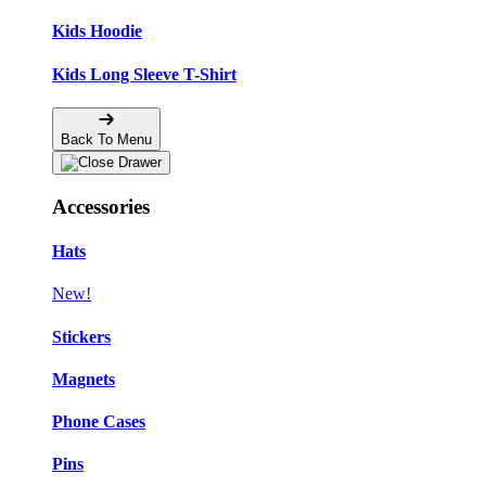
Kids Hoodie
Kids Long Sleeve T-Shirt
Back To Menu
Accessories
Hats
New!
Stickers
Magnets
Phone Cases
Pins